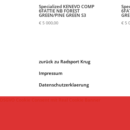
Specialized KENEVO COMP
Spe
6FATTIE NB FOREST
6FA
GREEN/PINE GREEN S3
GRE
€
5 000,00
€
5 
zurück zu Radsport Krug
Impressum
Datenschutzerklaerung
DSGVO Cookie Consent mit Real Cookie Banner