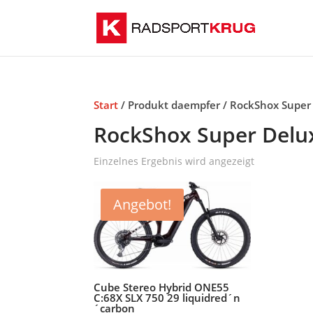
Start
/ Produkt daempfer / RockShox Super
RockShox Super Delu
Einzelnes Ergebnis wird angezeigt
Angebot!
Cube Stereo Hybrid ONE55
C:68X SLX 750 29 liquidred´n
´carbon