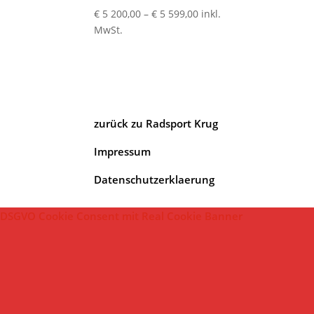
Preisspanne:
€
5 200,00
–
€
5 599,00
inkl.
€ 5
MwSt.
200,00
bis
€ 5
599,00
zurück zu Radsport Krug
Impressum
Datenschutzerklaerung
DSGVO Cookie Consent mit Real Cookie Banner