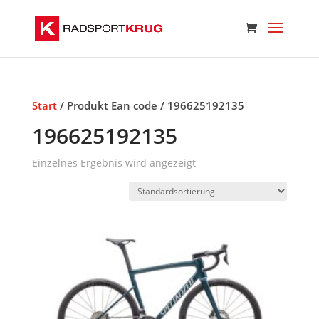
Start
/ Produkt Ean code / 196625192135
196625192135
Einzelnes Ergebnis wird angezeigt