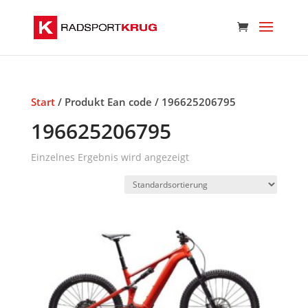
Start
/ Produkt Ean code / 196625206795
196625206795
Einzelnes Ergebnis wird angezeigt