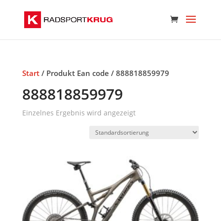
Start
/ Produkt Ean code / 888818859979
888818859979
Einzelnes Ergebnis wird angezeigt