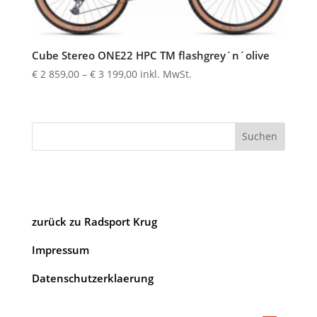
Cube Stereo ONE22 HPC TM flashgrey´n´olive
Preisspanne:
€
2 859,00
–
€
3 199,00
inkl. MwSt.
€ 2
859,00
bis
Suchen
€ 3
199,00
zurück zu Radsport Krug
Impressum
Datenschutzerklaerung