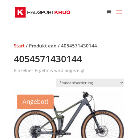
Start
/ Produkt ean / 4054571430144
4054571430144
Einzelnes Ergebnis wird angezeigt
Angebot!