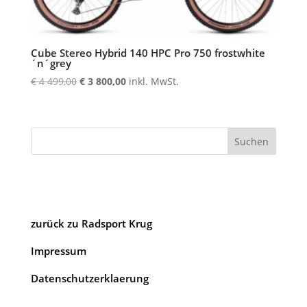
Cube Stereo Hybrid 140 HPC Pro 750 frostwhite
´n´grey
Ursprünglicher
Aktueller
€
4 499,00
€
3 800,00
inkl. MwSt.
Preis
Preis
war:
ist:
€ 4
€ 3
Suchen
499,00
800,00.
zurück zu Radsport Krug
Impressum
Datenschutzerklaerung