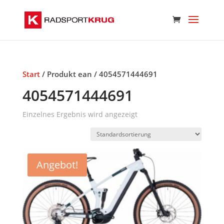
Start
/ Produkt ean / 4054571444691
4054571444691
Einzelnes Ergebnis wird angezeigt
Angebot!