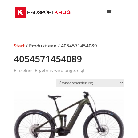
Start
/ Produkt ean / 4054571454089
4054571454089
Einzelnes Ergebnis wird angezeigt