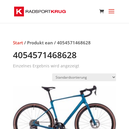
Start
/ Produkt ean / 4054571468628
4054571468628
Einzelnes Ergebnis wird angezeigt