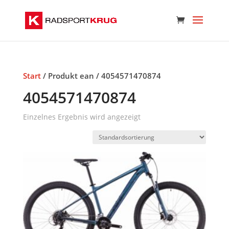
Start
/ Produkt ean / 4054571470874
4054571470874
Einzelnes Ergebnis wird angezeigt