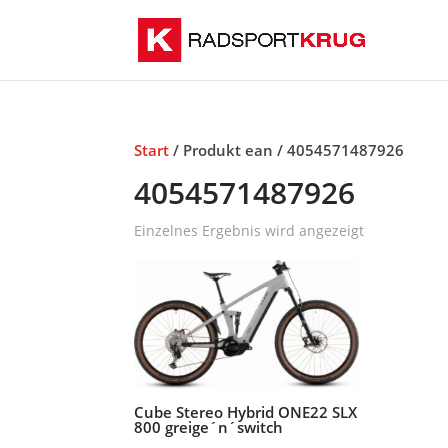
Start
/ Produkt ean / 4054571487926
4054571487926
Einzelnes Ergebnis wird angezeigt
Cube Stereo Hybrid ONE22 SLX
800 greige´n´switch