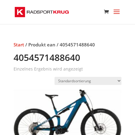
Start
/ Produkt ean / 4054571488640
4054571488640
Einzelnes Ergebnis wird angezeigt