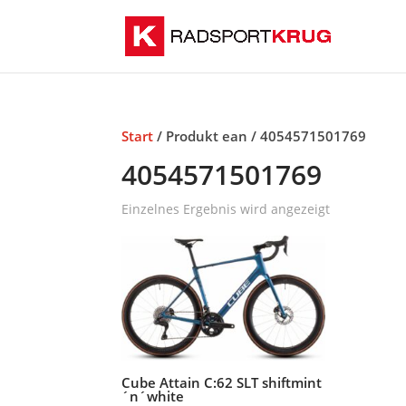
Start
/ Produkt ean / 4054571501769
4054571501769
Einzelnes Ergebnis wird angezeigt
Cube Attain C:62 SLT shiftmint
´n´white