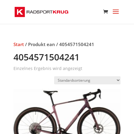
Start
/ Produkt ean / 4054571504241
4054571504241
Einzelnes Ergebnis wird angezeigt