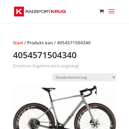
Start
/ Produkt ean / 4054571504340
4054571504340
Einzelnes Ergebnis wird angezeigt