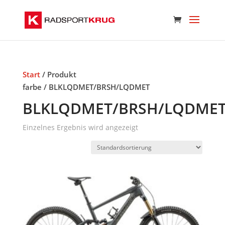
Start
/ Produkt
farbe / BLKLQDMET/BRSH/LQDMET
BLKLQDMET/BRSH/LQDME
Einzelnes Ergebnis wird angezeigt