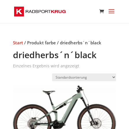
Start
/ Produkt farbe / driedherbs´n´black
driedherbs´n´black
Einzelnes Ergebnis wird angezeigt