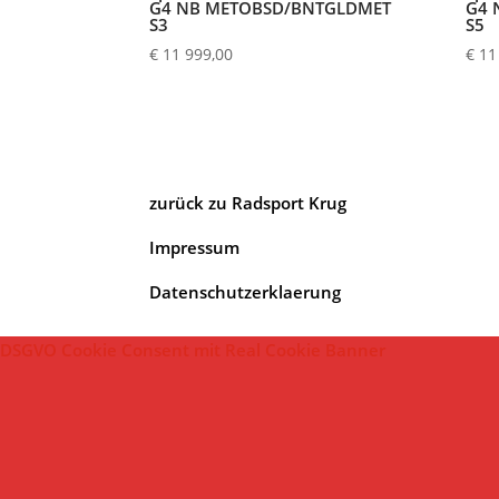
G4 NB METOBSD/BNTGLDMET
G4 
S3
S5
€
11 999,00
€
11
zurück zu Radsport Krug
Impressum
Datenschutzerklaerung
DSGVO Cookie Consent mit Real Cookie Banner