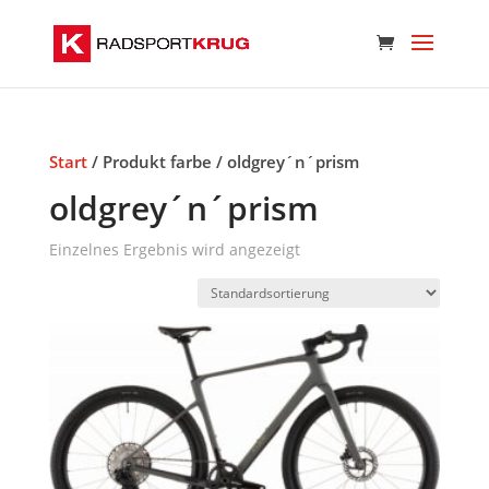
Start
/ Produkt farbe / oldgrey´n´prism
oldgrey´n´prism
Einzelnes Ergebnis wird angezeigt