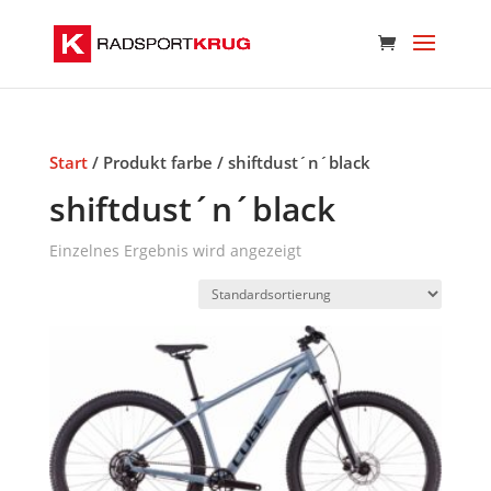
Start
/ Produkt farbe / shiftdust´n´black
shiftdust´n´black
Einzelnes Ergebnis wird angezeigt