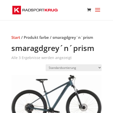
Start
/ Produkt farbe / smaragdgrey´n´prism
smaragdgrey´n´prism
Alle 3 Ergebnisse werden angezeigt