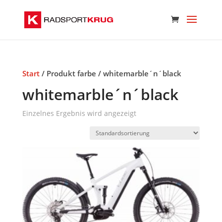
Start
/ Produkt farbe / whitemarble´n´black
whitemarble´n´black
Einzelnes Ergebnis wird angezeigt