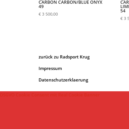
CARBON CARBON/BLUE ONYX
CA
49
LIM
54
€
3 500,00
€
3 
zurück zu Radsport Krug
Impressum
Datenschutzerklaerung
DSGVO Cookie Consent mit Real Cookie Banner