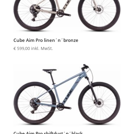
Cube Aim Pro linen´n´bronze
€
599,00
inkl. MwSt.
Cube Aim Pro shiftdust´n´black