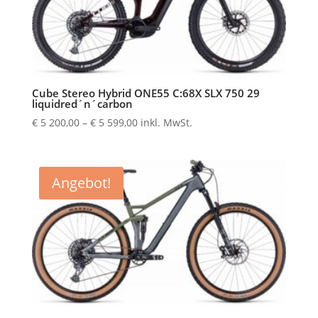
Cube Stereo Hybrid ONE55 C:68X SLX 750 29
liquidred´n´carbon
Preisspanne:
€
5 200,00
–
€
5 599,00
inkl. MwSt.
€ 5
200,00
bis
Angebot!
€ 5
599,00