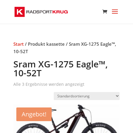
Start
/ Produkt kassette / Sram XG-1275 Eagle™,
10-52T
Sram XG-1275 Eagle™,
10-52T
Alle 3 Ergebnisse werden angezeigt
Angebot!