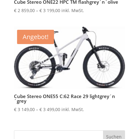
Cube Stereo ONE22 HPC TM flashgrey´n´olive
Preisspanne:
€
2 859,00
–
€
3 199,00
inkl. MwSt.
€ 2
859,00
bis
Angebot!
€ 3
199,00
Cube Stereo ONE55 C:62 Race 29 lightgrey´n
´grey
Preisspanne:
€
3 149,00
–
€
3 499,00
inkl. MwSt.
€ 3
149,00
bis
Suchen
€ 3