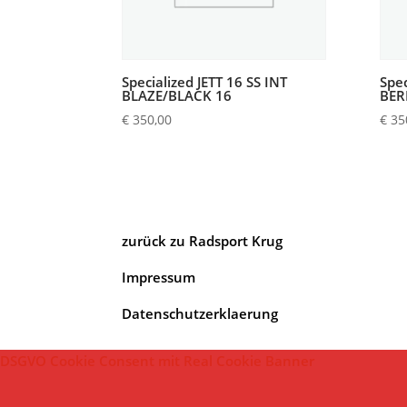
Specialized JETT 16 SS INT
Spec
BLAZE/BLACK 16
BER
€
350,00
€
35
zurück zu Radsport Krug
Impressum
Datenschutzerklaerung
DSGVO Cookie Consent mit Real Cookie Banner