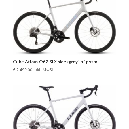
Cube Attain C:62 SLX sleekgrey´n´prism
€
2 499,00
inkl. MwSt.