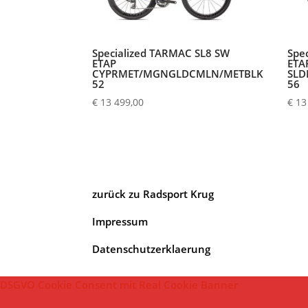
Specialized TARMAC SL8 SW
Spe
ETAP
ETA
CYPRMET/MGNGLDCMLN/METBLK
SLD
52
56
€
13 499,00
€
13
zurück zu Radsport Krug
Impressum
Datenschutzerklaerung
DSGVO Cookie Consent mit Real Cookie Banner