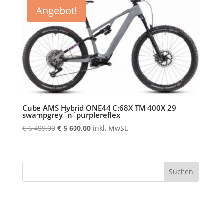
Angebot!
Cube AMS Hybrid ONE44 C:68X TM 400X 29
swampgrey´n´purplereflex
Ursprünglicher
Aktueller
€
6 499,00
€
5 600,00
inkl. MwSt.
Preis
Preis
war:
ist:
€ 6
€ 5
Suchen
499,00
600,00.