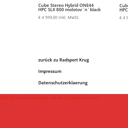
Cube Stereo Hybrid ONE44
Cub
HPC SLX 800 molotov´n´black
HPC
€
4 999,00
inkl. MwSt.
€
4 
zurück zu Radsport Krug
Impressum
Datenschutzerklaerung
DSGVO Cookie Consent mit Real Cookie Banner