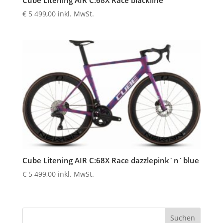
Cube Litening AIR C:68X Race blackline
€
5 499,00
inkl. MwSt.
Cube Litening AIR C:68X Race dazzlepink´n´blue
€
5 499,00
inkl. MwSt.
Suchen