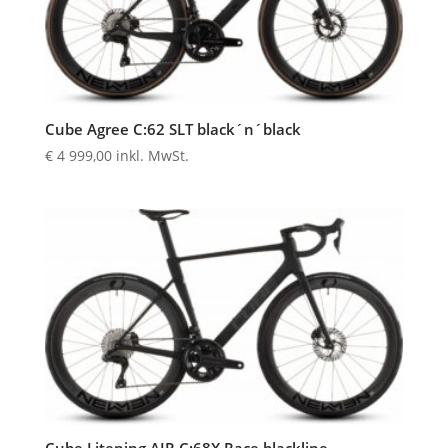
Cube Agree C:62 SLT black´n´black
€
4 999,00
inkl. MwSt.