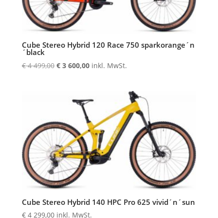
Cube Stereo Hybrid 120 Race 750 sparkorange´n
´black
Ursprünglicher
Aktueller
€
4 499,00
€
3 600,00
inkl. MwSt.
Preis
Preis
war:
ist:
€ 4
€ 3
499,00
600,00.
Cube Stereo Hybrid 140 HPC Pro 625 vivid´n´sun
€
4 299,00
inkl. MwSt.