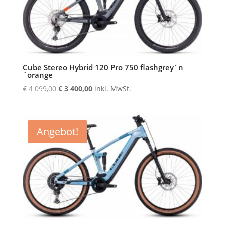
Cube Stereo Hybrid 120 Pro 750 flashgrey´n
´orange
Ursprünglicher
Aktueller
€
4 099,00
€
3 400,00
inkl. MwSt.
Preis
Preis
war:
ist:
€ 4
€ 3
Angebot!
099,00
400,00.