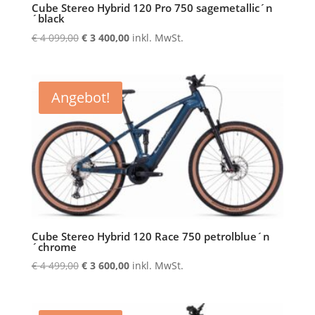
Cube Stereo Hybrid 120 Pro 750 sagemetallic´n
´black
Ursprünglicher
Aktueller
€
4 099,00
€
3 400,00
inkl. MwSt.
Preis
Preis
war:
ist:
€ 4
€ 3
Angebot!
099,00
400,00.
Cube Stereo Hybrid 120 Race 750 petrolblue´n
´chrome
Ursprünglicher
Aktueller
€
4 499,00
€
3 600,00
inkl. MwSt.
Preis
Preis
war:
ist:
€ 4
€ 3