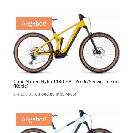
Angebot!
Cube Stereo Hybrid 140 HPC Pro 625 vivid´n´sun
(Kopie)
Ursprünglicher
Aktueller
€
4 299,00
€
3 600,00
inkl. MwSt.
Preis
Preis
war:
ist:
€ 4
€ 3
Angebot!
299,00
600,00.