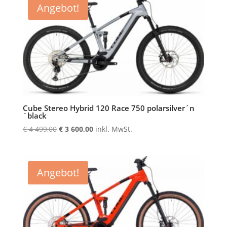
Angebot!
499,00
600,00.
Cube Stereo Hybrid 120 Race 750 polarsilver´n
´black
Ursprünglicher
Aktueller
€
4 499,00
€
3 600,00
inkl. MwSt.
Preis
Preis
war:
ist:
€ 4
€ 3
Angebot!
499,00
600,00.