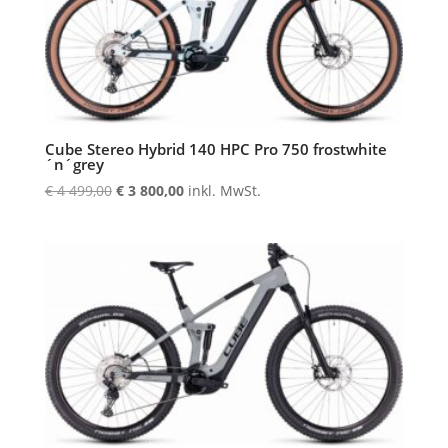
Cube Stereo Hybrid 140 HPC Pro 750 frostwhite
´n´grey
Ursprünglicher
Aktueller
€
4 499,00
€
3 800,00
inkl. MwSt.
Preis
Preis
war:
ist:
€ 4
€ 3
499,00
800,00.