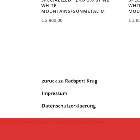
WHITE
WHI
MOUNTAINS/GUNMETAL M
MOU
€
2 800,00
€
2 8
zurück zu Radsport Krug
Impressum
Datenschutzerklaerung
DSGVO Cookie Consent mit Real Cookie Banner