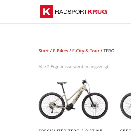
Start
/
E-Bikes
/
E-City & Tour
/ TERO
Alle 2 Ergebnisse werden angezeigt
SPECIALIZED TERO 3.0 ST NB
SPEC