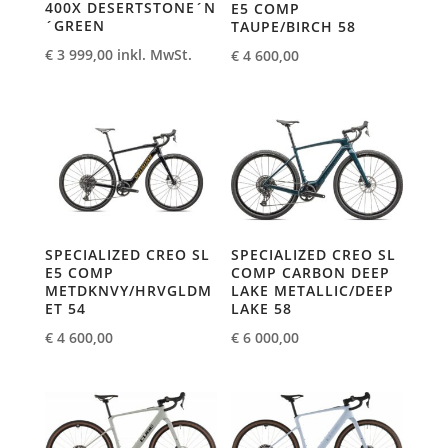
400X DESERTSTONE´N
E5 COMP
´GREEN
TAUPE/BIRCH 58
€
3 999,00
inkl. MwSt.
€
4 600,00
SPECIALIZED CREO SL
SPECIALIZED CREO SL
E5 COMP
COMP CARBON DEEP
METDKNVY/HRVGLDM
LAKE METALLIC/DEEP
ET 54
LAKE 58
€
4 600,00
€
6 000,00