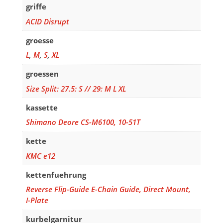
griffe
ACID Disrupt
groesse
L
,
M
,
S
,
XL
groessen
Size Split: 27.5: S // 29: M L XL
kassette
Shimano Deore CS-M6100, 10-51T
kette
KMC e12
kettenfuehrung
Reverse Flip-Guide E-Chain Guide, Direct Mount,
I-Plate
kurbelgarnitur