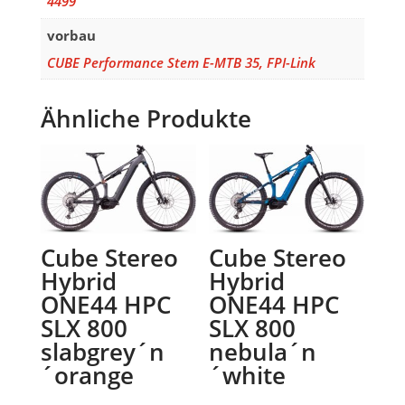
4499
vorbau
CUBE Performance Stem E-MTB 35, FPI-Link
Ähnliche Produkte
Cube Stereo
Cube Stereo
Hybrid
Hybrid
ONE44 HPC
ONE44 HPC
SLX 800
SLX 800
slabgrey´n
nebula´n
´orange
´white