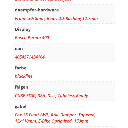
daempfer-hardware
Front: 30x8mm, Rear: DU-Bushing 12,7mm
Display
Bosch Purion 400
ean
4054571454164
farbe
blackline
felgen
CUBE EX30, 32H, Disc, Tubeless Ready
gabel
Fox 36 Float AWL, RAIL Damper, Tapered,
15x110mm, E-Bike Optimized, 150mm