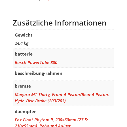
Race
800
blackline
Zusätzliche Informationen
Menge
Gewicht
24,4 kg
batterie
Bosch PowerTube 800
beschreibung-rahmen
bremse
Magura MT Thirty, Front 4-Piston/Rear 4-Piston,
Hydr. Disc Brake (203/203)
daempfer
Fox Float Rhythm R, 230x60mm (27.5:
210x55mm), Rebound Adjust