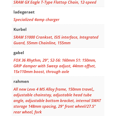
SRAM GX Eagle T-Type Flattop Chain, 12-speed
ladegeraet
Specialized 4amp charger
Kurbel
SRAM S1000 Crankset, ISIS interface, Integrated
Guard, 55mm Chainline, 155mm
gabel
FOX 36 Rhythm, 29", S2-S6: 160mm S1: 150mm,
GRIP damper with Sweep adjust, 44mm offset,
15x110mm boost, through axle
rahmen
All new Levo 4 M5 Alloy frame, 150mm travel,,
adjustable chainstay, adjustable head tube
angle, adjustable bottom bracket, internal SWAT
storage 148mm spacing, 29" front wheel/27.5"
rear wheel, fork