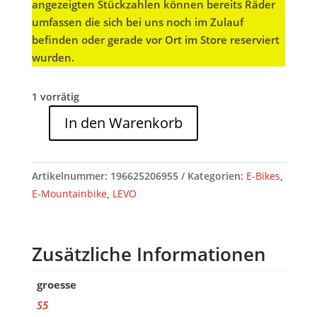
angezeigten Stückzahlen können bereits Räder
umfassen die sich bei uns noch im Zulauf
befinden oder gerade vor Ort im Store reserviert
wurden.
1 vorrätig
In den Warenkorb
Specialized
LEVO
COMP
Artikelnummer:
196625206955
Kategorien:
E-Bikes
,
ALLOY
E-Mountainbike
,
LEVO
G4
NB
GUNMETAL/OBSIDIAN
Zusätzliche Informationen
S5
Menge
groesse
S5