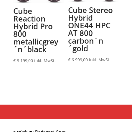
Cube Stereo
Cube
Hybrid
Reaction
ONE44 HPC
Hybrid Pro
AT 800
800
carbon´n
metallicgrey
´gold
´n´black
€
6 999,00
inkl. MwSt.
€
3 199,00
inkl. MwSt.
zurück zu Radsport Krug