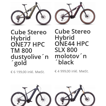
Cube Stereo
Cube Stereo
Hybrid
Hybrid
ONE44 HPC
ONE77 HPC
SLX 800
TM 800
molotov´n
dustyolive´n
´black
´gold
€
4 999,00
inkl. MwSt.
€
6 199,00
inkl. MwSt.