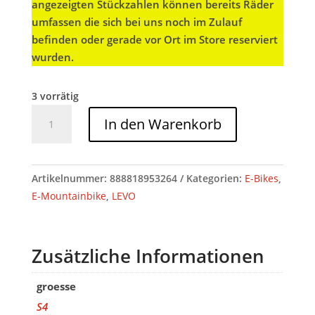
angezeigten Stückzahlen können bereits Räder
umfassen die sich bei uns noch im Zulauf
befinden oder gerade vor Ort im Store reserviert
wurden.
3 vorrätig
Specialized
In den Warenkorb
LEVO
COMP
CARBON
Artikelnummer:
888818953264
Kategorien:
E-Bikes
,
G4
E-Mountainbike
,
LEVO
NB
ORGTNT/SILDST/DKNVY
S4
Zusätzliche Informationen
Menge
groesse
S4