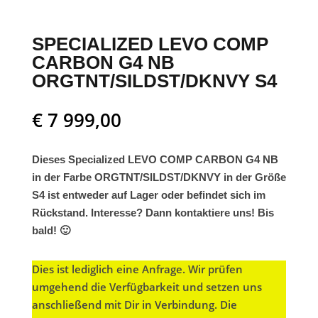
SPECIALIZED LEVO COMP
CARBON G4 NB
ORGTNT/SILDST/DKNVY S4
€
7 999,00
Dieses Specialized LEVO COMP CARBON G4 NB
in der Farbe ORGTNT/SILDST/DKNVY in der Größe
S4 ist entweder auf Lager oder befindet sich im
Rückstand. Interesse? Dann kontaktiere uns! Bis
bald! 🙂
Dies ist lediglich eine Anfrage. Wir prüfen
umgehend die Verfügbarkeit und setzen uns
anschließend mit Dir in Verbindung. Die