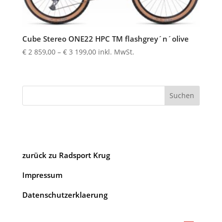
Cube Stereo ONE22 HPC TM flashgrey´n´olive
Preisspanne:
€
2 859,00
–
€
3 199,00
inkl. MwSt.
€ 2
859,00
bis
Suchen
€ 3
199,00
zurück zu Radsport Krug
Impressum
Datenschutzerklaerung