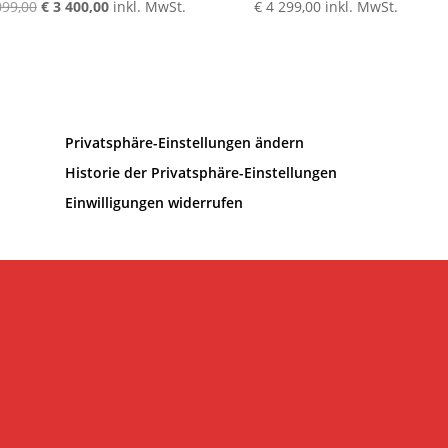
Ursprünglicher
Aktueller
099,00
€
3 400,00
inkl. MwSt.
€
4 299,00
inkl. MwSt.
Preis
Preis
war:
ist:
€ 4
€ 3
099,00
400,00.
Privatsphäre-Einstellungen ändern
Historie der Privatsphäre-Einstellungen
Einwilligungen widerrufen