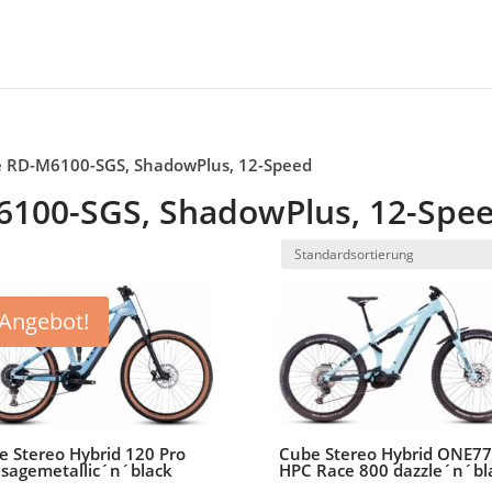
e RD-M6100-SGS, ShadowPlus, 12-Speed
100-SGS, ShadowPlus, 12-Spe
Angebot!
e Stereo Hybrid 120 Pro
Cube Stereo Hybrid ONE77
 sagemetallic´n´black
HPC Race 800 dazzle´n´bl