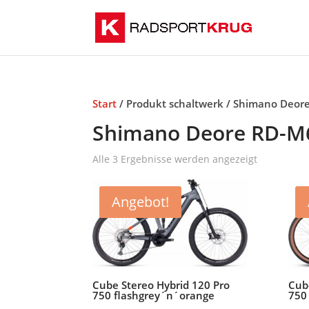
Start
/ Produkt schaltwerk / Shimano Deor
Shimano Deore RD-M6
Alle 3 Ergebnisse werden angezeigt
Angebot!
Cube Stereo Hybrid 120 Pro
Cub
750 flashgrey´n´orange
750