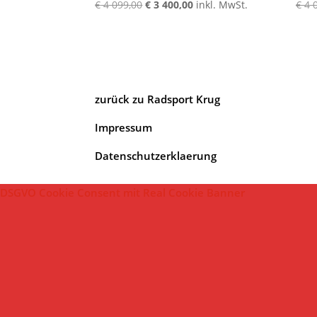
Ursprünglicher
Aktueller
€
4 099,00
€
3 400,00
inkl. MwSt.
€
4 
Preis
Preis
war:
ist:
€ 4
€ 3
099,00
400,00.
zurück zu Radsport Krug
Impressum
Datenschutzerklaerung
DSGVO Cookie Consent mit Real Cookie Banner