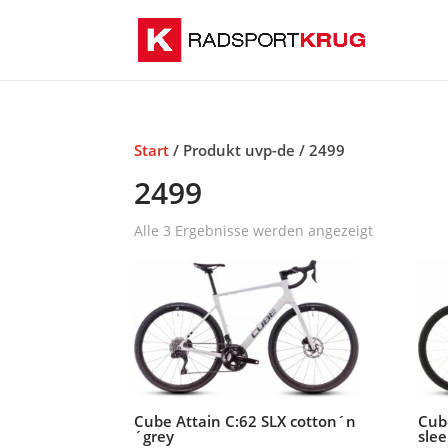
Start
/ Produkt uvp-de / 2499
2499
Alle 3 Ergebnisse werden angezeigt
Cube Attain C:62 SLX cotton´n
Cub
´grey
sle