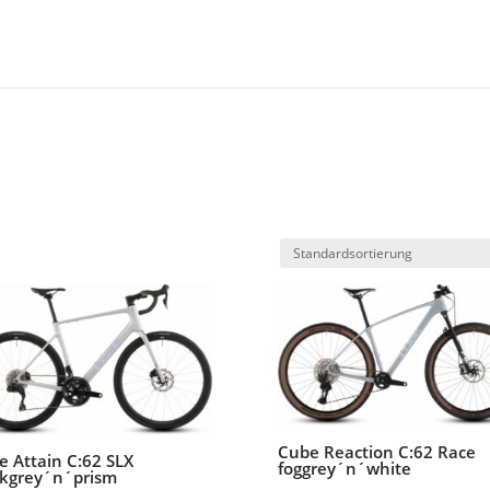
Cube Reaction C:62 Race
e Attain C:62 SLX
foggrey´n´white
ekgrey´n´prism