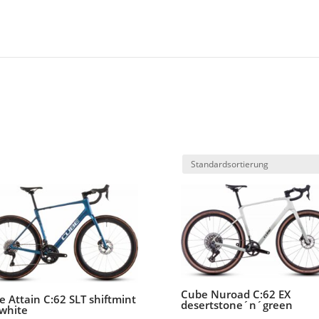
Cube Nuroad C:62 EX
 Attain C:62 SLT shiftmint
desertstone´n´green
white