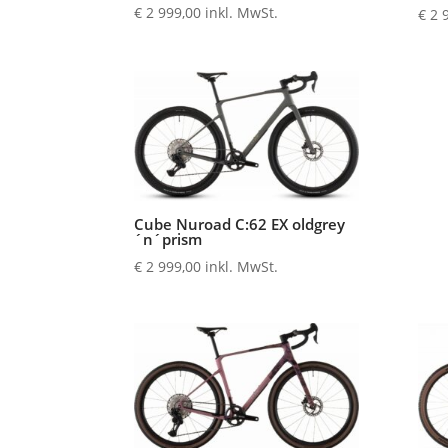
€
2 999,00
inkl. MwSt.
€
2 
Cube Nuroad C:62 EX oldgrey
´n´prism
€
2 999,00
inkl. MwSt.