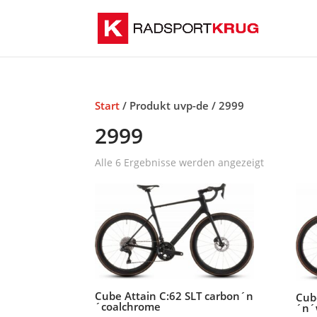
Start
/ Produkt uvp-de / 2999
2999
Alle 6 Ergebnisse werden angezeigt
Cube Attain C:62 SLT carbon´n
Cube
´coalchrome
´n´