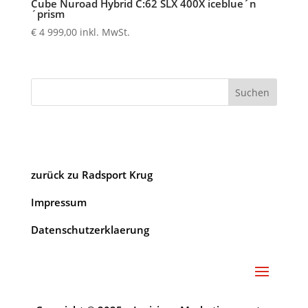
Cube Nuroad Hybrid C:62 SLX 400X iceblue´n
´prism
€
4 999,00
inkl. MwSt.
Suchen
zurück zu Radsport Krug
Impressum
Datenschutzerklaerung