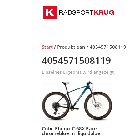
Start
/ Produkt ean / 4054571508119
4054571508119
Einzelnes Ergebnis wird angezeigt
Cube Phenix C:68X Race
chromeblue´n´liquidblue