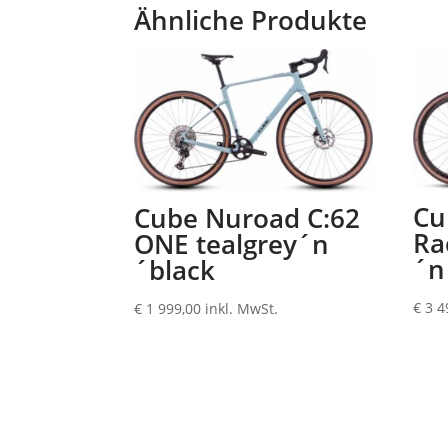
Ähnliche Produkte
Cu
Cube Nuroad C:62
Ra
ONE tealgrey´n
´n
´black
€
3 4
€
1 999,00
inkl. MwSt.