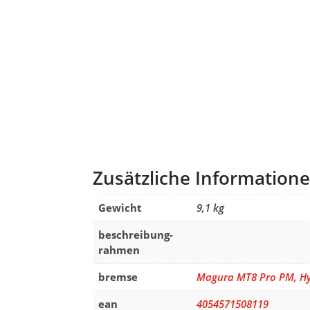
Zusätzliche Information
Gewicht
9,1 kg
beschreibung-
rahmen
bremse
Magura MT8 Pro PM, Hyd
ean
4054571508119