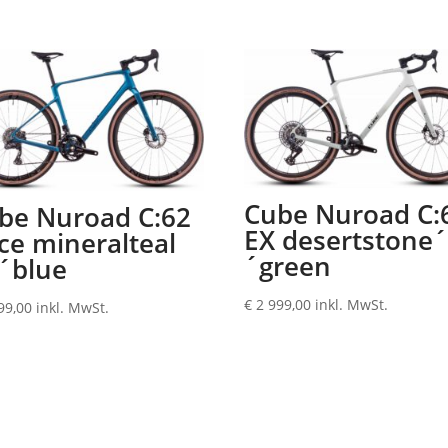
Cube Nuroad C:
be Nuroad C:62
EX desertstone
ce mineralteal
´green
´blue
€
2 999,00
inkl. MwSt.
99,00
inkl. MwSt.