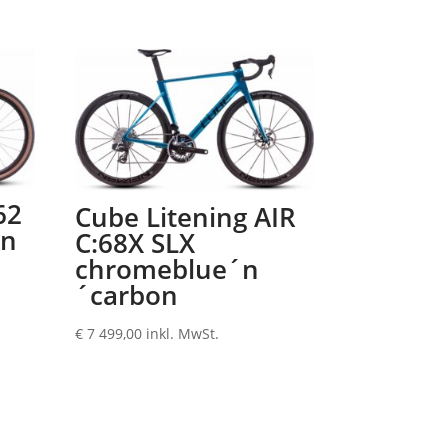
62
Cube Litening AIR
´n
C:68X SLX
chromeblue´n
´carbon
€
7 499,00
inkl. MwSt.