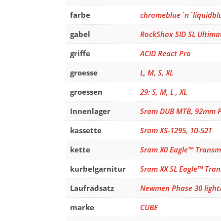
farbe
chromeblue´n´liquidbl
gabel
RockShox SID SL Ultim
griffe
ACID React Pro
groesse
L
,
M
,
S
,
XL
groessen
29: S, M, L , XL
Innenlager
Sram DUB MTB, 92mm Pr
kassette
Sram XS-1295, 10-52T
kette
Sram X0 Eagle™ Transm
kurbelgarnitur
Sram XX SL Eagle™ Tran
Laufradsatz
Newmen Phase 30 light
marke
CUBE