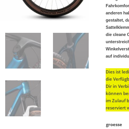
Fahrkomfort
anderen ha
gestaltet, 
Sattelklem
die cleane 
unterstreic
Winkelverst
auf individ
Dies ist le
die Verfüg
Dir in Ver
können ber
im Zulauf 
reserviert
groesse