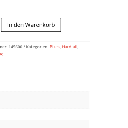
In den Warenkorb
mer:
145600
Kategorien:
Bikes
,
Hardtail
,
e
ke