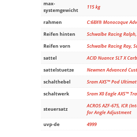
max-
115 kg
systemgewicht
rahmen
C:68X® Monocoque Adva
Reifen hinten
Schwalbe Racing Ralph, 
Reifen vorn
Schwalbe Racing Ray, Su
sattel
ACID Nuance SLT X Car
sattelstuetze
Newmen Advanced Cust
schalthebel
Sram AXS™ Pod Ultimate
schaltwerk
Sram X0 Eagle AXS™ Tran
ACROS AZF-675, ICR (Int
steuersatz
for Angle Adjustment
uvp-de
4999