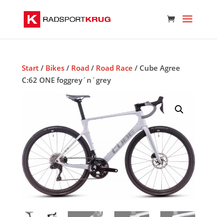
Start
/
Bikes
/
Road
/
Road Race
/ Cube Agree
C:62 ONE foggrey´n´grey