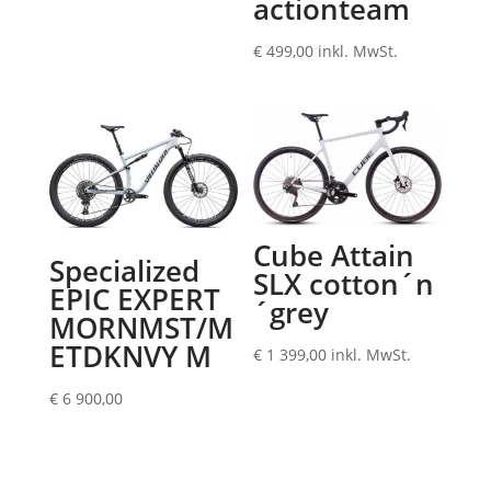
actionteam
€
499,00
inkl. MwSt.
Cube Attain
Specialized
SLX cotton´n
EPIC EXPERT
´grey
MORNMST/M
ETDKNVY M
€
1 399,00
inkl. MwSt.
€
6 900,00