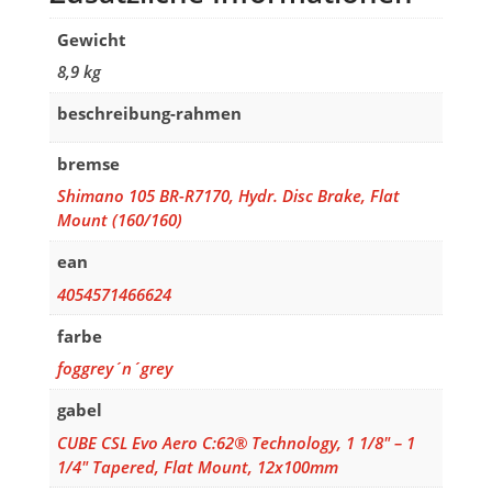
Gewicht
8,9 kg
beschreibung-rahmen
bremse
Shimano 105 BR-R7170, Hydr. Disc Brake, Flat
Mount (160/160)
ean
4054571466624
farbe
foggrey´n´grey
gabel
CUBE CSL Evo Aero C:62® Technology, 1 1/8" – 1
1/4" Tapered, Flat Mount, 12x100mm