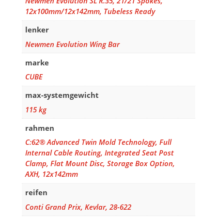
Newmen Evolution SL R.35, 21/21 Spokes,
12x100mm/12x142mm, Tubeless Ready
lenker
Newmen Evolution Wing Bar
marke
CUBE
max-systemgewicht
115 kg
rahmen
C:62® Advanced Twin Mold Technology, Full
Internal Cable Routing, Integrated Seat Post
Clamp, Flat Mount Disc, Storage Box Option,
AXH, 12x142mm
reifen
Conti Grand Prix, Kevlar, 28-622