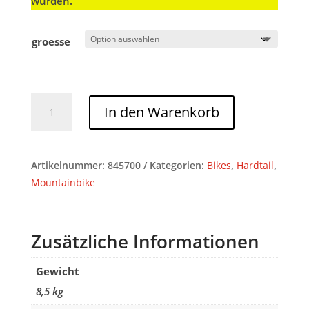
wurden.
groesse
Cube
In den Warenkorb
Phenix
C:68X
SLT
Artikelnummer:
845700
Kategorien:
Bikes
,
Hardtail
,
liquidlava
Mountainbike
´n
´black
Menge
Zusätzliche Informationen
Gewicht
8,5 kg