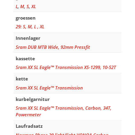
L
,
M
,
S
,
XL
groessen
29: S, M, L , XL
Innenlager
Sram DUB MTB Wide, 92mm Pressfit
kassette
Sram XX SL Eagle™ Transmission XS-1299, 10-52T
kette
Sram XX SL Eagle™ Transmission
kurbelgarnitur
Sram XX SL Eagle™ Transmission, Carbon, 34T,
Powermeter
Laufradsatz
Newmen Phase 30 light/light VONOA Carbon,