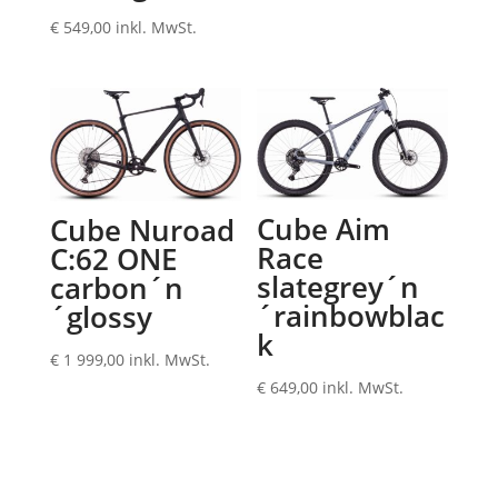
€
549,00
inkl. MwSt.
Cube Aim
Cube Nuroad
Race
C:62 ONE
slategrey´n
carbon´n
´rainbowblac
´glossy
k
€
1 999,00
inkl. MwSt.
€
649,00
inkl. MwSt.