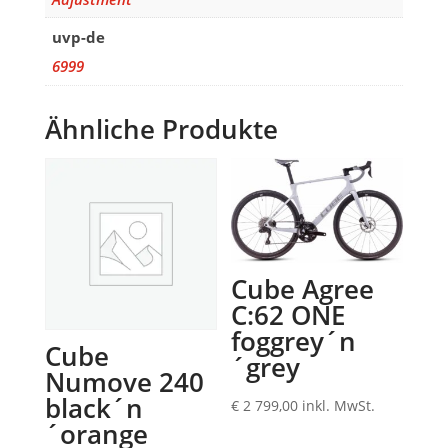
uvp-de
6999
Ähnliche Produkte
Cube Agree
C:62 ONE
foggrey´n
Cube
´grey
Numove 240
black´n
€
2 799,00
inkl. MwSt.
´orange