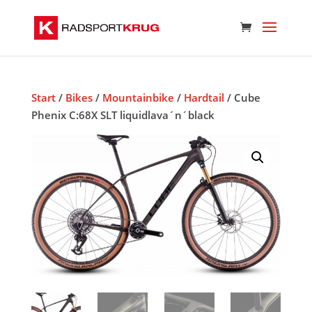
Start
/
Bikes
/
Mountainbike
/
Hardtail
/ Cube
Phenix C:68X SLT liquidlava´n´black