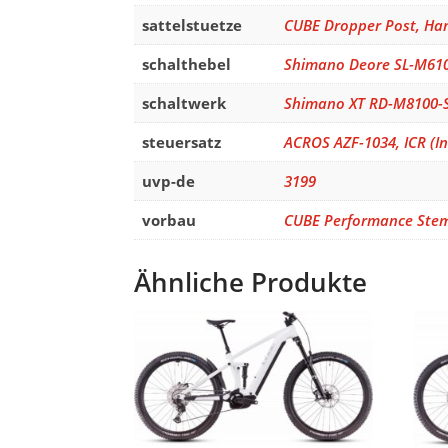
sattelstuetze
CUBE Dropper Post, Han
schalthebel
Shimano Deore SL-M6100
schaltwerk
Shimano XT RD-M8100-S
steuersatz
ACROS AZF-1034, ICR (I
uvp-de
3199
vorbau
CUBE Performance Stem 
Ähnliche Produkte