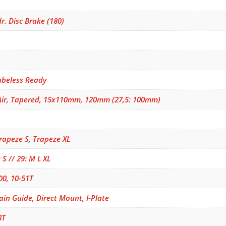
. Disc Brake (180)
ubeless Ready
Air, Tapered, 15x110mm, 120mm (27,5: 100mm)
rapeze S
,
Trapeze XL
 S // 29: M L XL
0, 10-51T
ain Guide, Direct Mount, I-Plate
8T