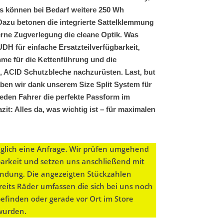
es können bei Bedarf weitere 250 Wh
Dazu betonen die integrierte Sattelklemmung
erne Zugverlegung die cleane Optik. Was
DH für einfache Ersatzteilverfügbarkeit,
me für die Kettenführung und die
, ACID Schutzbleche nachzurüsten. Last, but
aben wir dank unserem Size Split System für
jeden Fahrer die perfekte Passform im
zit: Alles da, was wichtig ist – für maximalen
diglich eine Anfrage. Wir prüfen umgehend
barkeit und setzen uns anschließend mit
bindung. Die angezeigten Stückzahlen
eits Räder umfassen die sich bei uns noch
befinden oder gerade vor Ort im Store
 wurden.