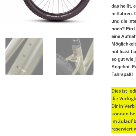
das heißt, 
mitfahren. 
und die int
noch? Ein U
eine Aufnah
Möglichkeit
not least h
so gut wie 
Angebot. Fa
Fahrspaß!
Dies ist le
die Verfüg
Dir in Ver
können ber
im Zulauf 
reserviert