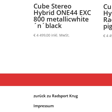
Cube Stereo
Cu
Hybrid ONE44 EXC
Hy
800 metallicwhite
Ra
´n´black
pi
€
4 499,00
inkl. MwSt.
€
4 4
zurück zu Radsport Krug
Impressum