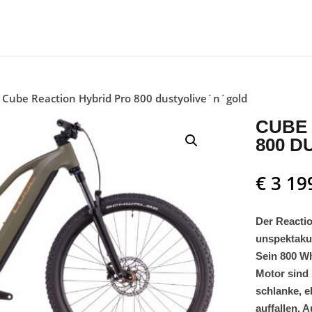
 Cube Reaction Hybrid Pro 800 dustyolive´n´gold
CUBE 
800 D
€
3 19
Der Reactio
unspektakul
Sein 800 W
Motor sind 
schlanke, e
auffallen. 