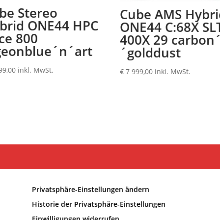
be Stereo
Cube AMS Hybri
brid ONE44 HPC
ONE44 C:68X SL
ce 800
400X 29 carbon
geonblue´n´art
´golddust
99,00
inkl. MwSt.
€
7 999,00
inkl. MwSt.
Privatsphäre-Einstellungen ändern
Historie der Privatsphäre-Einstellungen
Einwilligungen widerrufen