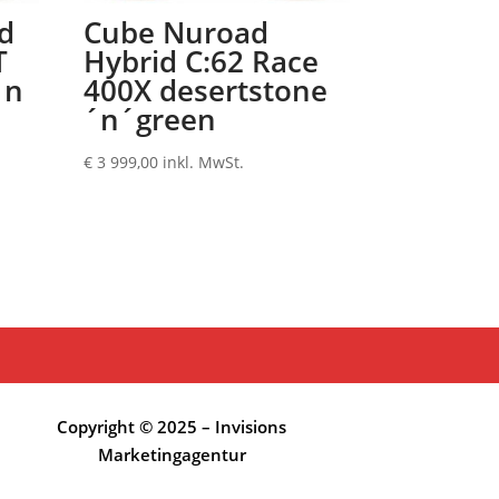
d
Cube Nuroad
T
Hybrid C:62 Race
´n
400X desertstone
´n´green
€
3 999,00
inkl. MwSt.
Copyright © 2025 – Invisions
Marketingagentur