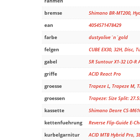
rahmen
bremse
Shimano BR-MT200, Hydr
ean
4054571478429
farbe
dustyolive´n´gold
felgen
CUBE EX30, 32H, Disc, T
gabel
SR Suntour X1-32 LO-R 
griffe
ACID React Pro
groesse
Trapeze L
,
Trapeze M
,
T
groessen
Trapeze: Size Split: 27.5:
kassette
Shimano Deore CS-M610
kettenfuehrung
Reverse Flip-Guide E-Ch
kurbelgarnitur
ACID MTB Hybrid Pro, 3