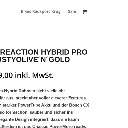
Bikes Radsport Krug
Sale
REACTION HYBRID PRO
USTYOLIVE´N´GOLD
9,00
inkl. MwSt.
n Hybrid Rahmen sieht vielleicht
är aus, steckt aber voller cleverer Features.
h starker PowerTube Akku und der Bosch CX
so formschön, sauber und sicher ins
legante Design integriert, dass sie kaum
Außerdem ist das Chassis PowerMore-ready,