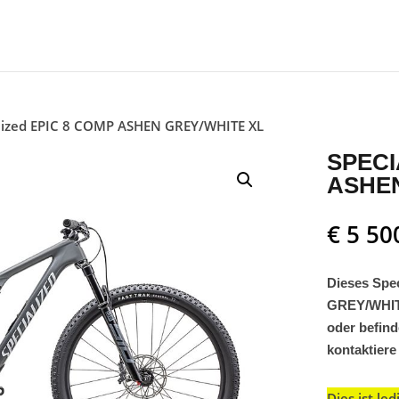
alized EPIC 8 COMP ASHEN GREY/WHITE XL
SPECI
ASHEN
€
5 50
Dieses Spe
GREY/WHITE
oder befind
kontaktiere
Dies ist le