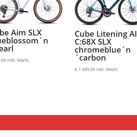
be Aim SLX
Cube Litening A
ueblossom´n
C:68X SLX
earl
chromeblue´n
´carbon
,00
inkl. MwSt.
€
7 499,00
inkl. MwSt.