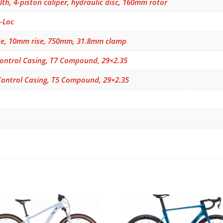
th, 4-piston caliper, hydraulic disc, 160mm rotor
-Loc
rise, 10mm rise, 750mm, 31.8mm clamp
 Control Casing, T7 Compound, 29×2.35
Control Casing, T5 Compound, 29×2.35