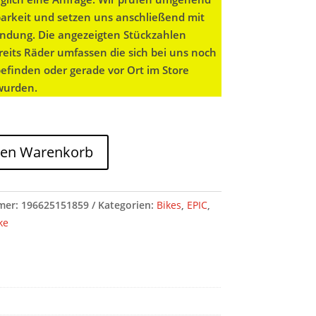
barkeit und setzen uns anschließend mit
bindung. Die angezeigten Stückzahlen
eits Räder umfassen die sich bei uns noch
befinden oder gerade vor Ort im Store
 wurden.
den Warenkorb
mer:
196625151859
Kategorien:
Bikes
,
EPIC
,
ke
E