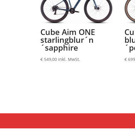
Cube Aim ONE
Cu
starlingblur´n
bl
´sapphire
´p
€
549,00
inkl. MwSt.
€
699