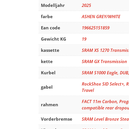
Modelljahr
2025
farbe
ASHEN GREY/WHITE
Ean code
196625151859
Gewicht KG
19
kassette
SRAM XS 1270 Transmiss
kette
SRAM GX Transmission
Kurbel
SRAM S1000 Eagle, DUB
RockShox SID Select+, 
gabel
Travel
FACT 11m Carbon, Prog
rahmen
compatible rear dropout
Vorderbremse
SRAM Level Bronze Steal