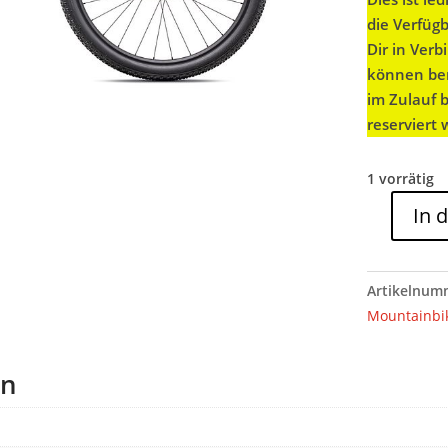
die Verfüg
Dir in Ver
können ber
im Zulauf 
reserviert
1 vorrätig
In 
Specialized
EPIC
8
Artikelnum
COMP
Mountainbi
ASHEN
GREY/WHIT
en
XL
Menge