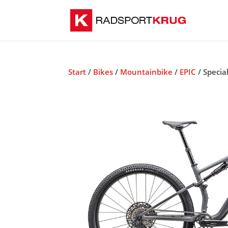
Start
/
Bikes
/
Mountainbike
/
EPIC
/ Speci