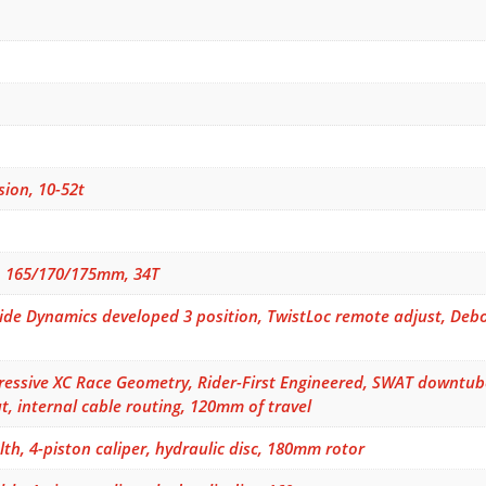
ion, 10-52t
, 165/170/175mm, 34T
Ride Dynamics developed 3 position, TwistLoc remote adjust, D
ressive XC Race Geometry, Rider-First Engineered, SWAT downtu
, internal cable routing, 120mm of travel
th, 4-piston caliper, hydraulic disc, 180mm rotor