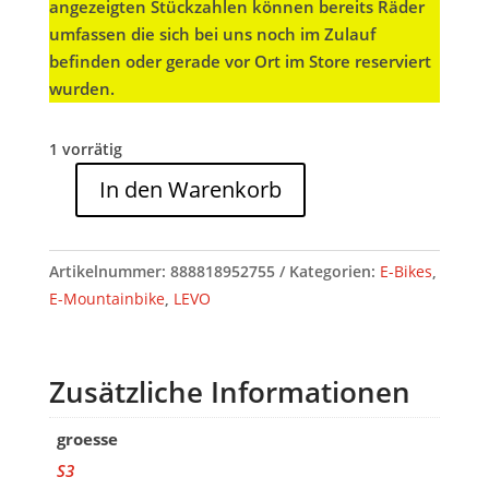
angezeigten Stückzahlen können bereits Räder
umfassen die sich bei uns noch im Zulauf
befinden oder gerade vor Ort im Store reserviert
wurden.
1 vorrätig
In den Warenkorb
Specialized
LEVO
EXPERT
Artikelnummer:
888818952755
Kategorien:
E-Bikes
,
CARBON
E-Mountainbike
,
LEVO
G4
NB
CYPRESS
Zusätzliche Informationen
METALLIC/SILVER
DUST
groesse
S3
S3
Menge