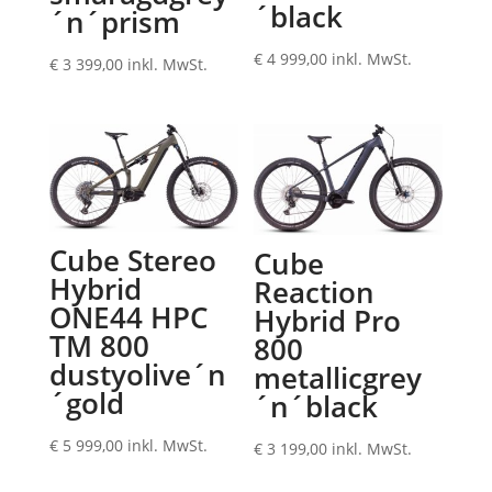
´black
´n´prism
€
4 999,00
inkl. MwSt.
€
3 399,00
inkl. MwSt.
Cube Stereo
Cube
Hybrid
Reaction
ONE44 HPC
Hybrid Pro
TM 800
800
dustyolive´n
metallicgrey
´gold
´n´black
€
5 999,00
inkl. MwSt.
€
3 199,00
inkl. MwSt.